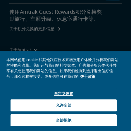
使用Amtrak Guest Rewards积分兑换奖
励旅行、车厢升级、休息室通行卡等。
关于积分兑换的更多信息
关于Amtrak
乘坐Amtrak列车旅行
本网站使用 cookie 和其他跟踪技术来增强用户体验并分析我们网站
的性能和流量。我们还与我们的社交媒体、广告和分析合作伙伴共
网站工具
享有关您使用我们网站的信息。如果我们检测到选择退出偏好信
号，那么它将被接受。更多信息可在我们的
饼干政策
自定义设置
社交媒体偶像
Amtrak的Facebook主页将在新窗口中打开
Amtrak的Twitter主页将在新窗口中打开
Amtrak的Instagram主页将在新窗口中打开
Amtrak的Linkedin主页将在新窗口中打开
Amtrak的YouTube主页将在新窗口中打开
Pinterest将在新窗口中打开
允许全部
© 2026
National Railroad Passenger Corporation
全部拒绝