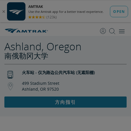
跳
跳
转
转
至
至
内
导
容
航
Ashland, Oregon
南俄勒冈大学
火车站 - 仅为路边公共汽车站 (无遮阳棚)
499 Stadium Street
Ashland, OR 97520
方向指引