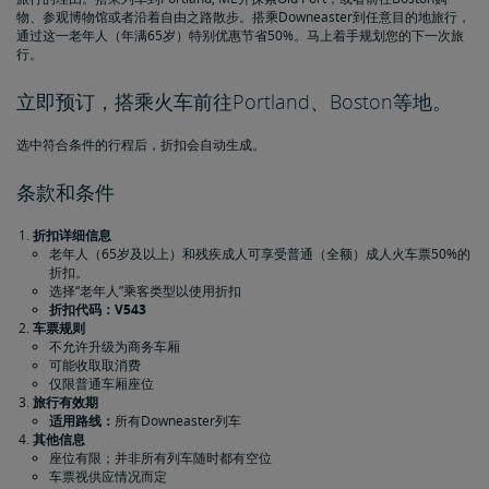
物、参观博物馆或者沿着自由之路散步。搭乘Downeaster到任意目的地旅行，
通过这一老年人（年满65岁）特别优惠节省50%。马上着手规划您的下一次旅
行。
立即预订，搭乘火车前往Portland、Boston等地。
选中符合条件的行程后，折扣会自动生成。
条款和条件
折扣详细信息
老年人（65岁及以上）和残疾成人可享受普通（全额）成人火车票50%的
折扣。
选择“老年人”乘客类型以使用折扣
折扣代码：V543
车票规则
不允许升级为商务车厢
可能收取取消费
仅限普通车厢座位
旅行有效期
适用路线：
所有Downeaster列车
其他信息
座位有限；并非所有列车随时都有空位
车票视供应情况而定