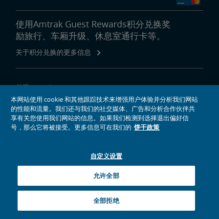
使用Amtrak Guest Rewards积分兑换奖
励旅行、车厢升级、休息室通行卡等。
关于积分兑换的更多信息
关于Amtrak
本网站使用 cookie 和其他跟踪技术来增强用户体验并分析我们网站
乘坐Amtrak列车旅行
的性能和流量。我们还与我们的社交媒体、广告和分析合作伙伴共
网站工具
享有关您使用我们网站的信息。如果我们检测到选择退出偏好信
号，那么它将被接受。更多信息可在我们的
饼干政策
自定义设置
社交媒体偶像
Amtrak的Facebook主页将在新窗口中打开
Amtrak的Twitter主页将在新窗口中打开
Amtrak的Instagram主页将在新窗口中打开
Amtrak的Linkedin主页将在新窗口中打开
Amtrak的YouTube主页将在新窗口中打开
Pinterest将在新窗口中打开
允许全部
© 2026
National Railroad Passenger Corporation
全部拒绝