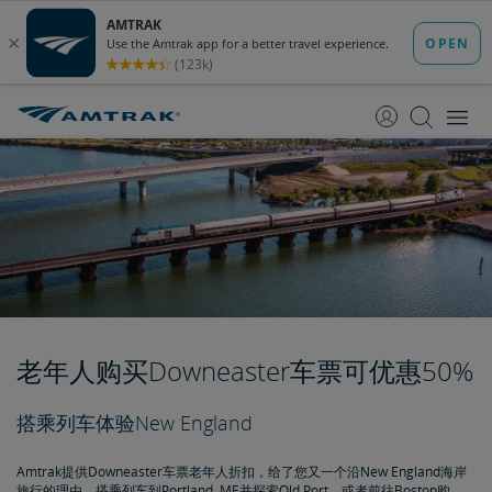
跳
跳
转
转
至
至
内
导
容
航
老年人购买Downeaster车票可优惠50%
搭乘列车体验New England
Amtrak提供Downeaster车票老年人折扣，给了您又一个沿New England海岸
旅行的理由。搭乘列车到Portland, ME并探索Old Port，或者前往Boston购