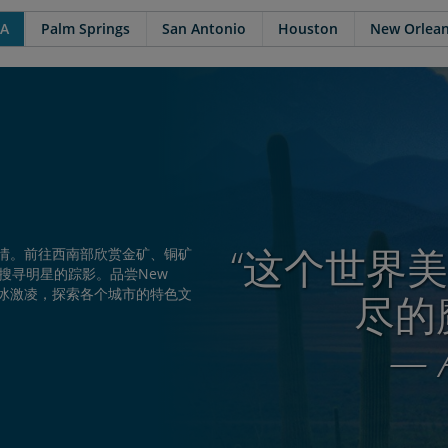
LA
Palm Springs
San Antonio
Houston
New Orlea
“这个世界
南部风情。前往西南部欣赏金矿、铜矿
搜寻明星的踪影。品尝New
o的油炸冰激凌，探索各个城市的特色文
尽的
— 