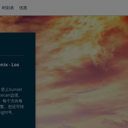
时刻表
优惠
enix
Los
登上Sunset
ican边境、
过。每个方向每
繁。您还可转
light号、