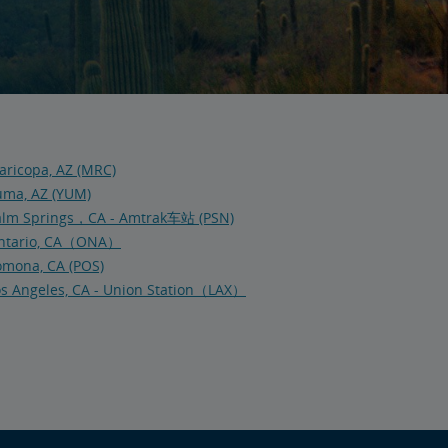
aricopa, AZ (MRC)
uma, AZ (YUM)
alm Springs，CA - Amtrak车站 (PSN)
ntario, CA（ONA）
omona, CA (POS)
os Angeles, CA - Union Station（LAX）