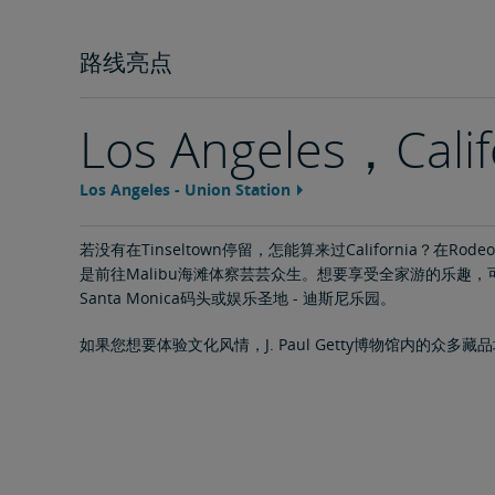
路线亮点
Los Angeles，Calif
Los Angeles - Union Station
地
区
特
色
若没有在Tinseltown停留，怎能算来过California？在Rod
内
容
是前往Malibu海滩体察芸芸众生。想要享受全家游的乐趣
链
Santa Monica码头或娱乐圣地 - 迪斯尼乐园。
接
如果您想要体验文化风情，J. Paul Getty博物馆内的众多