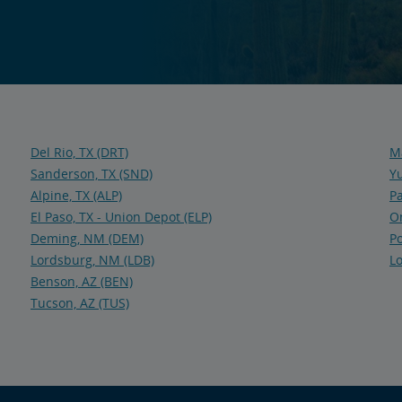
Del Rio, TX (DRT)
M
Sanderson, TX (SND)
Y
Alpine, TX (ALP)
P
El Paso, TX - Union Depot (ELP)
O
Deming, NM (DEM)
P
Lordsburg, NM (LDB)
L
Benson, AZ (BEN)
Tucson, AZ (TUS)