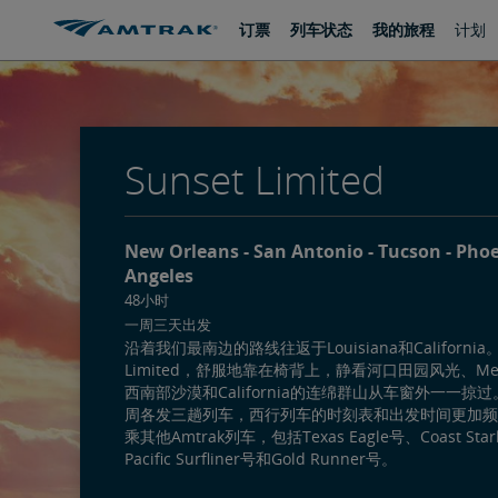
跳
跳
订票
列车状态
我的旅程
计划
转
转
至
至
内
导
容
航
Sunset Limited
New Orleans
San Antonio
Tucson
Pho
Angeles
48小时
一周三天出发
沿着我们最南边的路线往返于Louisiana和California。
Limited，舒服地靠在椅背上，静看河口田园风光、Mex
西南部沙漠和California的连绵群山从车窗外一一掠
周各发三趟列车，西行列车的时刻表和出发时间更加频
乘其他Amtrak列车，包括Texas Eagle号、Coast Star
Pacific Surfliner号和Gold Runner号。