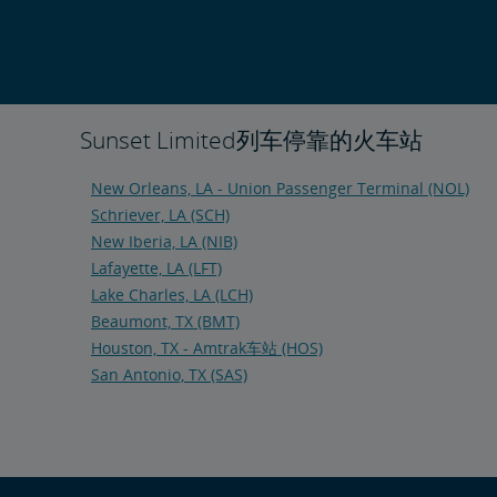
Sunset Limited列车停靠的火车站
New Orleans, LA - Union Passenger Terminal (NOL)
Schriever, LA (SCH)
New Iberia, LA (NIB)
Lafayette, LA (LFT)
Lake Charles, LA (LCH)
Beaumont, TX (BMT)
Houston, TX - Amtrak车站 (HOS)
San Antonio, TX (SAS)