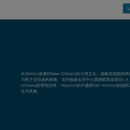
从Malibu海滩到New Orleans的卡津文化，领略美国
与橙子交织成的画卷。在约翰逊太空中心观测群星或者在L.A.
Orleans的带馅煎饼、Houston的牛腩和San Antoni
化与美食。