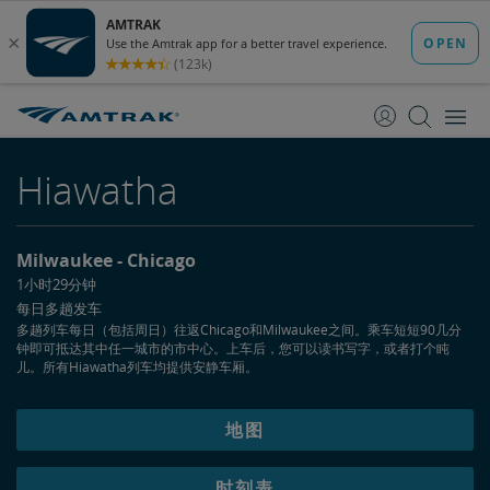
跳
跳
转
转
至
至
内
导
容
航
Hiawatha
Milwaukee
Chicago
1小时29分钟
每日多趟发车
多趟列车每日（包括周日）往返Chicago和Milwaukee之间。乘车短短90几分
钟即可抵达其中任一城市的市中心。上车后，您可以读书写字，或者打个盹
儿。所有Hiawatha列车均提供安静车厢。
地图
时刻表