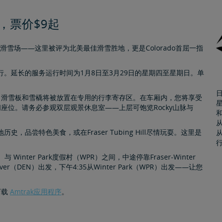
营，票价$9起
rk度假村的滑雪场——这里被评为北美最佳滑雪胜地，更是Colorado首屈一指
行。延长的服务运行时间为1月8日至3月29日的星期四至星期日。单
日
，滑雪板和雪橇将被放置在专用的行李寄存区。在车厢内，您将享受
座位。请务必参观双层观景休息室——上层可饱览Rocky山脉与
从
史，品尝特色美食，或在Fraser Tubing Hill尽情玩耍。这里是
从
DEN）与 Winter Park度假村（WPR）之间，中途停靠Fraser-Winter
er（DEN）出发，下午4:35从Winter Park（WPR）出发——让您
下载
Amtrak应用程序
。