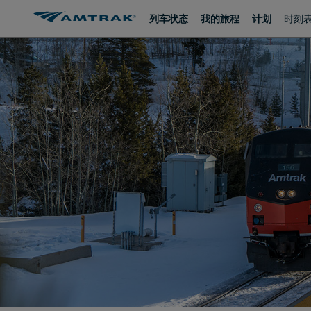
跳
跳
列车状态
我的旅程
计划
时刻
转
转
至
至
内
导
容
航