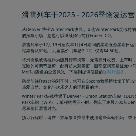
滑雪列车于2025 - 2026季恢复运
从Denver 乘坐Winter Park快线，直达Winter Pa
的探险小镇。您也可以继续骑行前往Fraser, CO。
滑雪列车于12月19日至次年1月4日期间的星期五至星期日运
程票价从$9起，儿童票价（年龄2-12）仅需$4.50起。
将滑雪板或雪橇作为随身行李携带，无需额外收费。上车时
宽敞的可调节座椅，配有超大观景窗，腿部空间充裕且无中间
Moffat隧道的全景风光，下层则提供便捷的
咖啡厅服务
。
乘坐前往Fraser的列车时，您可在Cozens牧场博物馆了解当地历
热爱自然、文化与欢乐之人的理想目的地。
Winter Park快线往返于Denver - Union Station车站（
Park车站（WIP），单程约需三小时。列车于凌晨7:00从Denv
尽享整日滑雪时光。
预订行程时，请在上方车票查找器中使用这些车站代码，或