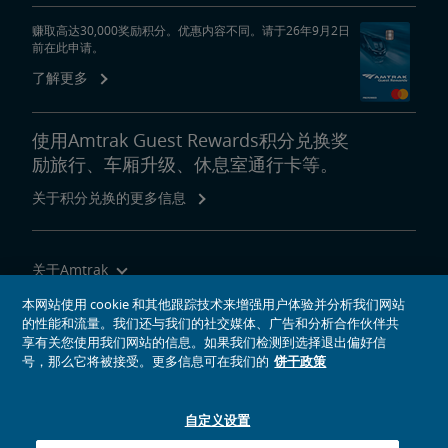
影响，并展望未来。
赚取高达30,000奖励积分。优惠内容不同。请于26年9月2日
前在此申请。
户外活动
了解更多
Northeast Regional
地
区
特
体验您喜爱的宁静或刺激的户外探险活动。在West Virginia体验惊险的
色
内
漂流活动，或在Vermont感受高山滑雪的激情。划皮艇和独木舟在阿迪
使用Amtrak Guest Rewards积分兑换奖
容
朗达克山脉的湖泊和河流上游弋。
链
励旅行、车厢升级、休息室通行卡等。
接
骑自行车沿着C&O Canal Trail从Washington, DC经过Great Allegheny
关于积分兑换的更多信息
Passage，最后抵达Pittsburgh。挑战世界上最长的徒步路线
Appalachian Trail。
关于Amtrak
乘坐Amtrak列车旅行
本网站使用 cookie 和其他跟踪技术来增强用户体验并分析我们网站
的性能和流量。我们还与我们的社交媒体、广告和分析合作伙伴共
网站工具
享有关您使用我们网站的信息。如果我们检测到选择退出偏好信
号，那么它将被接受。更多信息可在我们的
饼干政策
自定义设置
社交媒体偶像
Amtrak的Facebook主页将在新窗口中打开
Amtrak的Twitter主页将在新窗口中打开
Amtrak的Instagram主页将在新窗口中打开
Amtrak的Linkedin主页将在新窗口中打开
Amtrak的YouTube主页将在新窗口中打开
Pinterest将在新窗口中打开