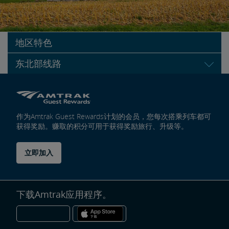
地区特色
东北部线路
历史的发源地
Northeast Regional
地
区
特
前往美国历史名城的中心。漫步于Boston的自由之路，在Philadelphia重
色
内
温签署独立宣言的历史性时刻。瞻仰Washington DC为纪念开国元勋以
容
及罗斯福和马丁·路德·金等20世纪标志性人物而树立的纪念碑。
链
作为Amtrak Guest Rewards计划的会员，您每次搭乘列车都可
接
获得奖励。赚取的积分可用于获得奖励旅行、升级等。
艺术与文化
Acela
地
立即加入
区
特
在New York City灯火辉煌的百老汇大街，或在Washington DC的福特剧
色
内
院和肯尼迪表演艺术中心等历史悠久的表演场所享受世界闻名的文化盛
容
宴。
链
接
下载Amtrak应用程序。
在New York City的大都会艺术博物馆、费城艺术博物馆或Washington,
DC的国家肖像美术馆欣赏艺术家的杰作。在Philadelphia的富兰克林研
究所以及史密森尼国立航空航天博物馆回顾发明和探索带给人类的深远