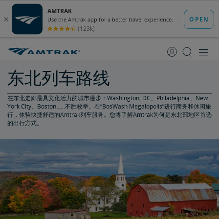
跳
跳
转
转
至
至
内
导
容
航
东北列车路线
在东北走廊最具文化活力的城市漫步：Washington, DC、Philadelphia、New
York City、Boston……不胜枚举。在“BosWash Megalopolis”进行商务和休闲旅
行，体验快捷舒适的Amtrak列车服务。您将了解Amtrak为何是东北部地区首选
的出行方式。