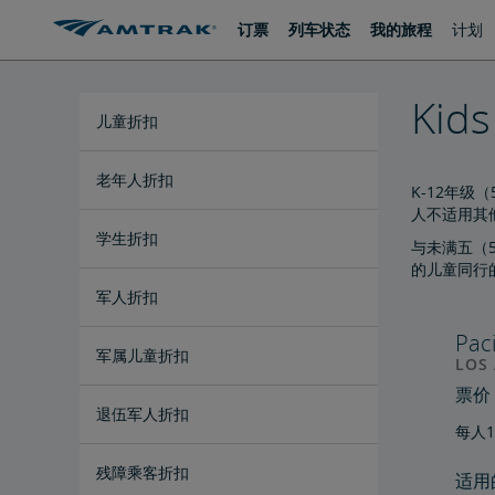
跳
跳
订票
列车状态
我的旅程
计划
转
转
至
至
内
导
容
航
Kids
儿童折扣
老年人折扣
K-12年
人不适用其
学生折扣
与未满五（5
的儿童同行的
军人折扣
Pac
军属儿童折扣
LOS 
票价
退伍军人折扣
每人
残障乘客折扣
适用的P