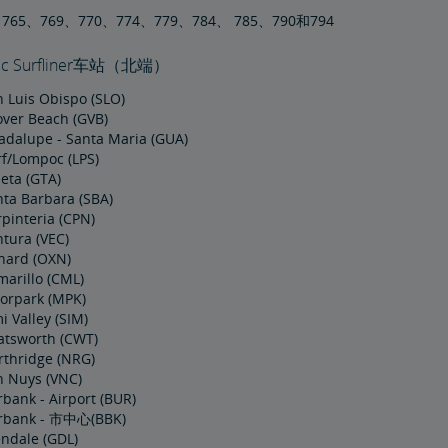
、765、769、770、774、779、784、 785、790和794
fic Surfliner车站（北端）
 Luis Obispo (SLO)
over Beach (GVB)
adalupe - Santa Maria (GUA)
rf/Lompoc (LPS)
eta (GTA)
nta Barbara (SBA)
pinteria (CPN)
tura (VEC)
nard (OXN)
arillo (CML)
orpark (MPK)
i Valley (SIM)
atsworth (CWT)
rthridge (NRG)
n Nuys (VNC)
bank - Airport (BUR)
rbank - 市中心(BBK)
endale (GDL)