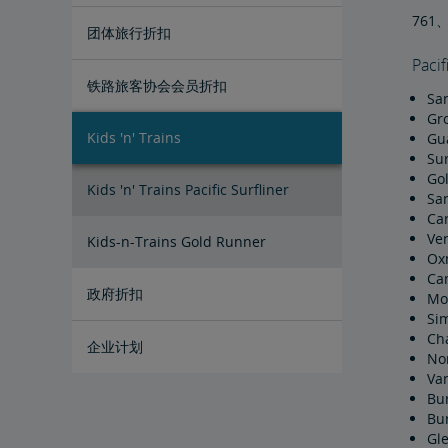
761
团体旅行折扣
Paci
租赁您自己的私人列车
铁路旅客协会会员折扣
San
Gr
Kids 'n' Trains
Gu
Su
Gol
Kids 'n' Trains Pacific Surfliner
Sa
Car
Ven
Kids-n-Trains Gold Runner
Ox
Cam
政府折扣
Mo
Sim
Ch
企业计划
No
Va
Bur
Bu
Gl