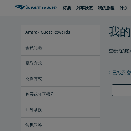
跳
跳
订票
列车状态
我的旅程
计划
转
转
至
至
内
导
容
航
我的
Amtrak Guest Rewards
会员礼遇
查看您的账
®
®
Select礼遇
Select Plus礼遇
Select Executive礼遇
Preferred Mastercard
Mastercard
赢取方式
礼遇
礼遇
0
已找到
Amtrak旅行
零售与专业合作伙伴
兑换方式
积分加现金
购买或分享积分
购买积分
赠送积分
分享积分
计划条款
常见问答