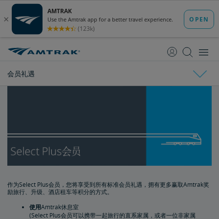
跳
跳
转
转
至
至
内
导
容
航
会员礼遇
Amtrak Guest Rewards
会员礼遇
Select礼遇
Select Plus礼遇
作为Select Plus会员，您将享受到所有标准会员礼遇，拥有更多赢取Amtrak奖
励旅行、升级、酒店租车等积分的方式。
Select Executive礼遇
使用
Amtrak休息室
(Select Plus会员可以携带一起旅行的直系家属，或者一位非家属