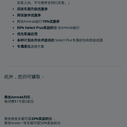
宾客入内。不可携带非同行宾客。）
®
Preferred Mastercard
礼遇
四张车厢升级优惠券
两张旅伴优惠券
®
Mastercard
礼遇
两张Amtrak旅行
10%优惠券
50% Select Plus奖励积分
在Amtrak旅行
赢取方式
优先客服处理
各种计划合作伙伴提供的
Select Plus专属折扣和奖励优惠
专属座位
选择方案
Amtrak旅行
零售与专业合作伙伴
兑换方式
积分加现金
购买或分享积分
此外，您仍可赚取：
购买积分
赠送积分
分享积分
计划条款
常见问答
乘坐Amtrak列车，
每消费$1可获2积分
信用卡
乘坐商务车厢可获
25%奖励积分
，
乘坐Acela一等车厢可获50%奖励积分