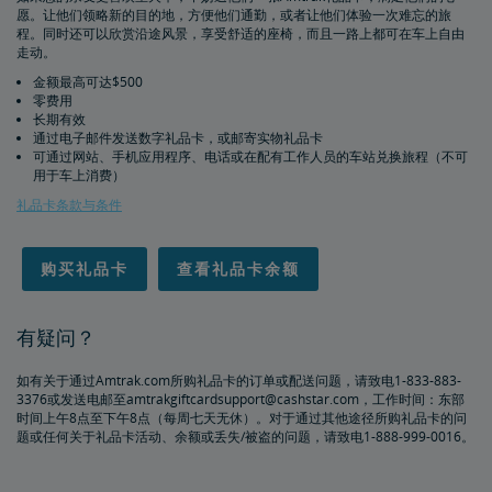
愿。让他们领略新的目的地，方便他们通勤，或者让他们体验一次难忘的旅
重复和不可能的预订
程。同时还可以欣赏沿途风景，享受舒适的座椅，而且一路上都可在车上自由
走动。
关于日程安排和时刻表
金额最高可达$500
零费用
长期有效
更改和退款
通过电子邮件发送数字礼品卡，或邮寄实物礼品卡
可通过网站、手机应用程序、电话或在配有工作人员的车站兑换旅程（不可
用于车上消费）
退款和取消
如何更改预订
如何取消预订
eVoucher
如何使用礼券
交通运输代金券
无障碍旅行服务
礼品卡条款与条件
为残障乘客预订车票
服务性动物
Amtrak联程巴士和无障碍服务
轮椅类辅具
残障乘客用餐服务
车站无障碍设施
与同伴/看护一同旅行
无障碍旅行请求
氧气设备
无歧视政策
计划和预订提示
购买礼品卡
查看礼品卡余额
预订行程的窍门
给资深乘客的提示
长途旅行小贴士
初次骑行者须知
Amtrak应用程序
有疑问？
购买旅行保险，保障安心出行
如有关于通过Amtrak.com所购礼品卡的订单或配送问题，请致电1-833-883-
3376或发送电邮至amtrakgiftcardsupport@cashstar.com，工作时间：东部
时间上午8点至下午8点（每周七天无休）。对于通过其他途径所购礼品卡的问
人身与财产安全
题或任何关于礼品卡活动、余额或丢失/被盗的问题，请致电1-888-999-0016。
乘客身份识别
个人安全
加拿大跨境
下一代Acela列车车载安全系统
国际游客