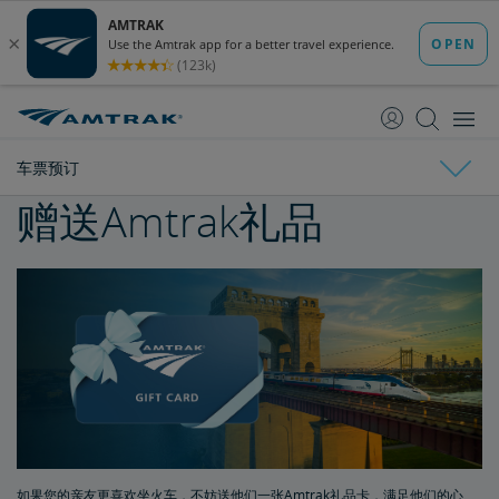
跳
跳
转
转
至
至
内
导
容
航
车票预订
赠送Amtrak礼品
车票预订
购买车票
车票指南
订票限制
无人陪伴的未成年人
如果您的亲友更喜欢坐火车，不妨送他们一张Amtrak礼品卡，满足他们的心