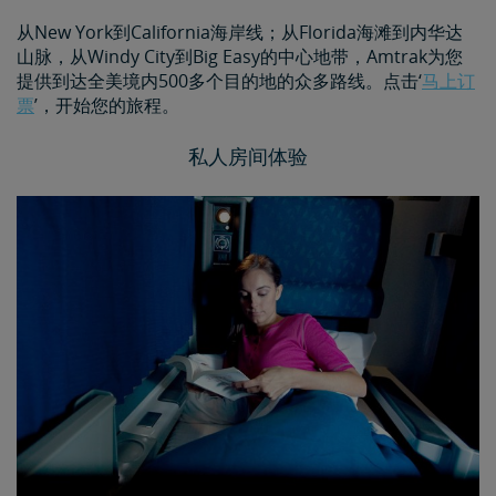
从New York到California海岸线；从Florida海滩到内华达
山脉，从Windy City到Big Easy的中心地带，Amtrak为您
提供到达全美境内500多个目的地的众多路线。点击‘
马上订
票
’，开始您的旅程。
私人房间体验