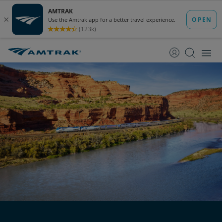
跳
跳
转
转
至
至
内
导
容
航