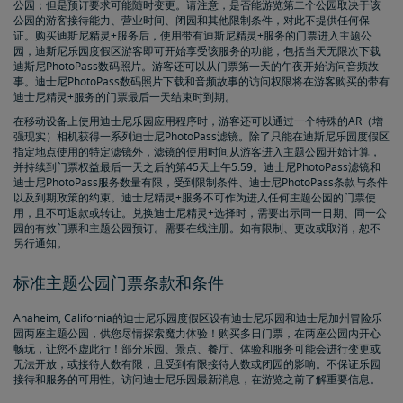
公园；但是预订要求可能随时变更。请注意，是否能游览第二个公园取决于该
公园的游客接待能力、营业时间、闭园和其他限制条件，对此不提供任何保
证。购买迪斯尼精灵+服务后，使用带有迪斯尼精灵+服务的门票进入主题公
园，迪斯尼乐园度假区游客即可开始享受该服务的功能，包括当天无限次下载
迪斯尼PhotoPass数码照片。游客还可以从门票第一天的午夜开始访问音频故
事。迪士尼PhotoPass数码照片下载和音频故事的访问权限将在游客购买的带有
迪士尼精灵+服务的门票最后一天结束时到期。
在移动设备上使用迪士尼乐园应用程序时，游客还可以通过一个特殊的AR（增
强现实）相机获得一系列迪士尼PhotoPass滤镜。除了只能在迪斯尼乐园度假区
指定地点使用的特定滤镜外，滤镜的使用时间从游客进入主题公园开始计算，
并持续到门票权益最后一天之后的第45天上午5:59。迪士尼PhotoPass滤镜和
迪士尼PhotoPass服务数量有限，受到限制条件、迪士尼PhotoPass条款与条件
以及到期政策的约束。迪士尼精灵+服务不可作为进入任何主题公园的门票使
用，且不可退款或转让。兑换迪士尼精灵+选择时，需要出示同一日期、同一公
园的有效门票和主题公园预订。需要在线注册。如有限制、更改或取消，恕不
另行通知。
标准主题公园门票条款和条件
Anaheim, California的迪士尼乐园度假区设有迪士尼乐园和迪士尼加州冒险乐
园两座主题公园，供您尽情探索魔力体验！购买多日门票，在两座公园内开心
畅玩，让您不虚此行！部分乐园、景点、餐厅、体验和服务可能会进行变更或
无法开放，或接待人数有限，且受到有限接待人数或闭园的影响。不保证乐园
接待和服务的可用性。访问迪士尼乐园最新消息，在游览之前了解重要信息。