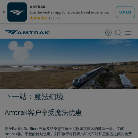
跳
跳
转
转
至
至
内
导
容
航
下一站：魔法幻境
Amtrak客户享受魔法优惠
乘坐Pacific Surfliner开始及结束您在迪士尼乐园度假区的魔法一天。了解
Amtrak客户享受的特别优惠、列车旅行每日折扣和火车站和度假区之间的免费