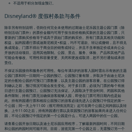
不适用于积分加现金预订。
Disneyland® 度假村条款与条件
除非另有特别说明，否则任何完全未使用的过期迪士尼乐园主题公园门票（除
特别活动门票外）的票价金额均可用于按当前价格购买新的主题公园门票，只
要新的门票购买价格等于或高于原始门票的购买价。所有门票及其相关功能和
权益，如跨园通行票或迪斯尼精灵+权益，均不可退款、转让或撤销，且不得兑
换成现金。门票不得出于商业目的销售或转让，并且不含单独定价或未向公众
开放的活动项目。适用其他限制。公园、景点、服务、体验、产品和其他产品
可能会有修改、可用性和容量变更、关闭和更改或取消，恕不另行通知或承担
责任。
不保证乐园接待和服务的可用性。每位年满3岁的游客入园时需出示有效的主题
公园门票和同一日期同一公园的预订。公园预订量有限，并取决于由迪士尼决
定的分配给公园的可预订门票数量，以及主题公园的游客容量。在公园预订得
到确认之前，预订情况可能会发生变化。对于多日票，必须为门票的每个有效
日进行主题公园预订。公园预订无法保证。入园取决于营业时间、闭园和其他
条件限制，持有门票无法确保游客能够入园，即使在门票可用日期内也是如
此。持有跨园通行票和相应公园预订的游客必须先进入公园预订中指定的第一
个公园；同一天上午11:00（视可用情况而定）起可在两个公园之间跨园以及转
换。上午11:00之后，持有跨园通行票以及双园预订的游客如果尚未进入任何公
园，不论公园预订中指定的第一个公园是什么，可进入两园中的任一公园。
请查看公园开放日期以及迪士尼乐园应用程序，了解最新跨园时间，不同日期
和公园的跨园时间可能不同。目前，游览完第一个公园之后，无需预订另一个