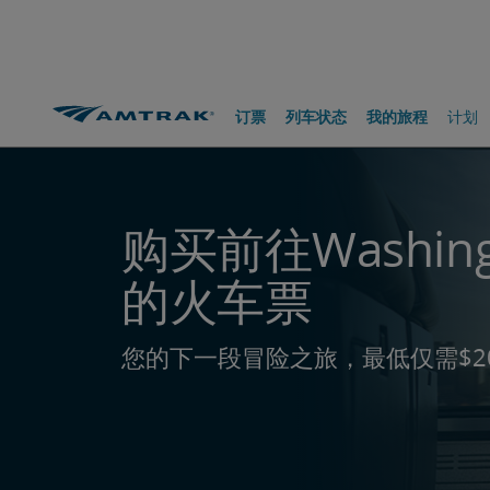
跳
跳
跳
转
转
转
至
至
至
内
导
底
容
航
部
路线和目的地
前往Washington, DC
订票
列车状态
我的旅程
计划
购买前往Washingt
的火车票
您的下一段冒险之旅，最低仅需$2