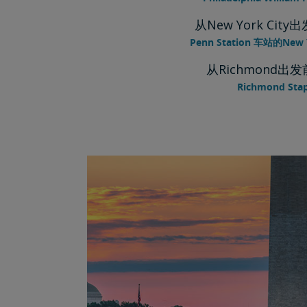
从New York City出
Penn Station 车站的New
从Richmond出发前
Richmond Stap