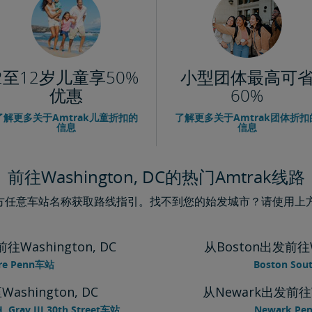
2至12岁儿童享50%
小型团体最高可
优惠
60%
了解更多关于Amtrak儿童折扣的
了解更多关于Amtrak团体折扣
信息
信息
前往Washington, DC的热门Amtrak线路
下方任意车站名称获取路线指引。找不到您的始发城市？请使用上方主
往Washington, DC
从Boston出发前往Wa
ore Penn车站
Boston Sout
至Washington, DC
从Newark出发前往Wa
H. Gray III 30th Street车站
Newark Pen