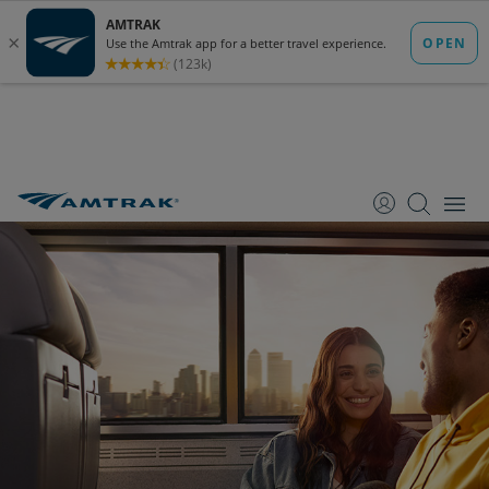
跳
跳
跳
转
转
转
至
至
至
内
导
底
容
航
部
Amtrak路线和目的地
前往New Orleans