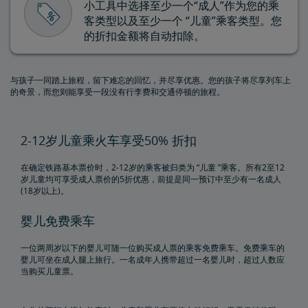
小工具中选择至少一个“成人”作为您的乘
军属儿童折扣
客类型以及至少一个 “儿童”乘客类型。您
的折扣金额将自动扣除。
退伍军人折扣
与孩子一同踏上旅程，留下难忘的回忆，并尽享优惠。您的孩子将尽享列车上
残障乘客折扣
的奇景，而您则能享受一段没有行李费和交通停顿的旅程。
团体旅行折扣
2-12岁儿童乘火车享受50% 折扣
铁路旅客协会会员折扣
在确定铁路基本票价时，2-12岁的乘客被归类为 “儿童 ”乘客。所有2至12
岁儿童均可享受成人票价的5折优惠，前提是同一预订中至少有一名成人
(18岁以上)。
Kids 'n' Trains
婴儿免费乘车
政府折扣
一位两周岁以下的婴儿可随一位购买成人票的乘客免费乘车。免费乘车的
婴儿可坐在成人腿上旅行。一名成年人携带超过一名婴儿时，超过人数应
企业计划
当购买儿童票。
度假和火车之旅