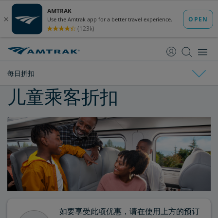
跳
跳
转
转
至
至
内
导
容
航
每日折扣
儿童乘客折扣
每日折扣
儿童折扣
老年人折扣
学生折扣
军人折扣
如要享受此项优惠，请在使用上方的预订