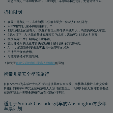
向您的预订中添加旅客时，儿童和婴儿车票将自动打折，无需促销代码。
Amtrak度假
列车旅行套票
一起登上火车，来一次家庭旅行
Amtrak铁路通票
折扣限制
在同一笔预订中，儿童和婴儿必须有至少一位成人(18+)随行。
多程通票
Amtrak RideReserve
多程车票使用限制
California铁路通票
Amtrak BidUp
2-12周岁的儿童不得独自乘车。*
13周岁以上的所有人，以及所有无人陪伴的未成年人，均需购买成人车票。
2周岁以下、占据单独普通车厢座位的儿童，需购买2-12周岁儿童票。
向亲友馈赠来自Amtrak商店的礼品
根据实际出生日期确定儿童年龄。
旅行开始时的儿童年龄决定适用于整个旅行的车票种类。
Amtrak保留随时要求乘客出具年龄证明的权利。
旅行必需品、保险及其他
不适用于住宿费用。
可能需要遵守其他限制。
了解关于
每次交易的预订乘客人数限制
的详情。
预购保障停车位
用积分兑换奖励旅行
携带儿童安全坐骑旅行
任何Amtrak列车或巴士均不保证提供儿童安全座椅。为婴幼儿携带儿童安全座
椅旅行的乘客可将安全座椅放在无人预订的空座上；2岁以下的儿童可能需要坐
在乘客腿上并将安全座椅存放在相应的行李区。
适用于Amtrak Cascades列车的Washington青少年
车票计划